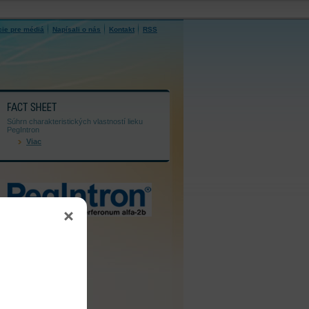
cie pre médiá
Napísali o nás
Kontakt
RSS
FACT SHEET
Súhrn charakteristických vlastností lieku
PegIntron
Viac