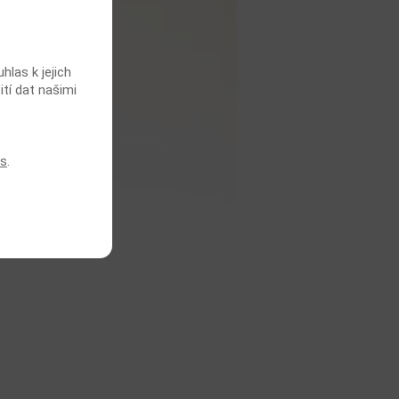
las k jejich
ití dat našimi
es
.