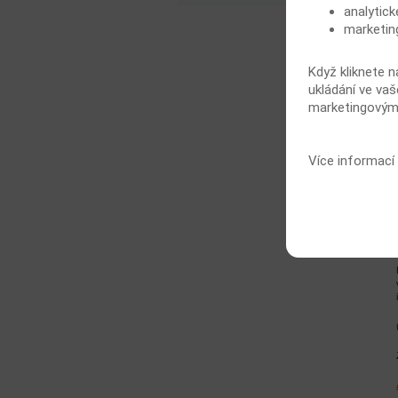
analytick
marketin
Když kliknete n
ukládání ve vaš
marketingovými
Více informací