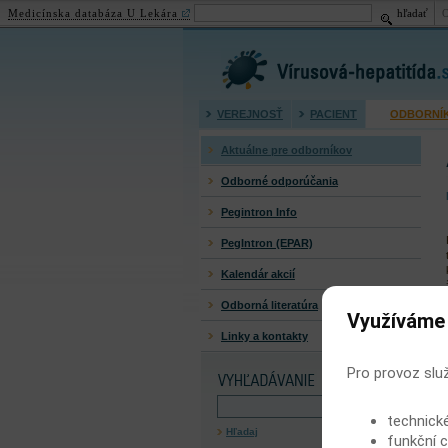
Medicínska databáza U Lekára
hľadať
Virusová hepatitída (žltačk
VEREJNOSŤ
PACIENT
ODBORNÍ
Aktuálne pre odborníkov
Odborné odporúčania
Pegintron Info
PegIntron (EPAR)
Kalendár akcií
Odborná literatúra
Využíváme
Linky a kontakty
Pro provoz slu
technick
Hľadaj
funkční c