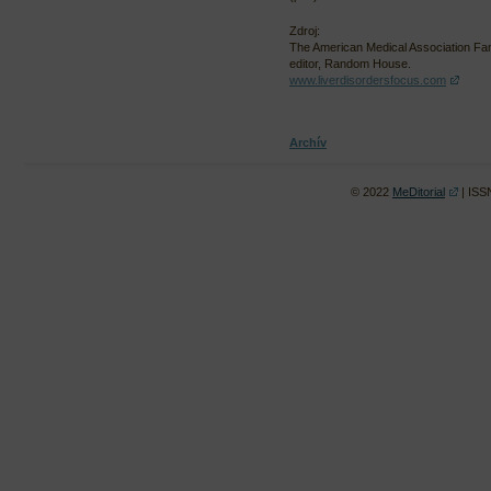
Zdroj:
The American Medical Association Fa
editor, Random House.
www.liverdisordersfocus.com
Archív
© 2022
MeDitorial
| ISS