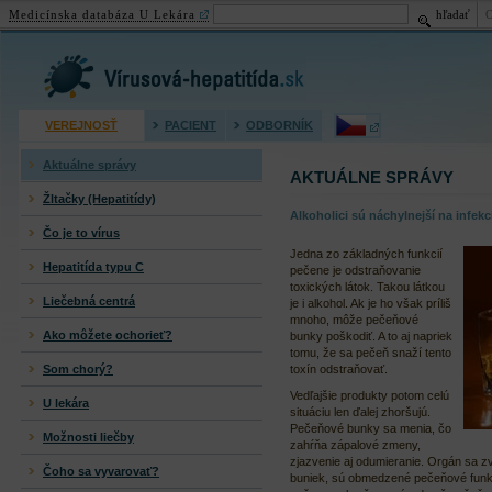
Medicínska databáza U Lekára
hľadať
Virusová hepatitída (žltačka)
VEREJNOSŤ
PACIENT
ODBORNÍK
Aktuálne správy
AKTUÁLNE SPRÁVY
Žltačky (Hepatitídy)
Alkoholici sú náchylnejší na infek
Čo je to vírus
Jedna zo základných funkcií
Hepatitída typu C
pečene je odstraňovanie
toxických látok. Takou látkou
Liečebná centrá
je i alkohol. Ak je ho však príliš
mnoho, môže pečeňové
Ako môžete ochorieť?
bunky poškodiť. A to aj napriek
tomu, že sa pečeň snaží tento
Som chorý?
toxín odstraňovať.
Vedľajšie produkty potom celú
U lekára
situáciu len ďalej zhoršujú.
Pečeňové bunky sa menia, čo
Možnosti liečby
zahŕňa zápalové zmeny,
zjazvenie aj odumieranie. Orgán sa 
Čoho sa vyvarovať?
buniek, sú obmedzené pečeňové funkc