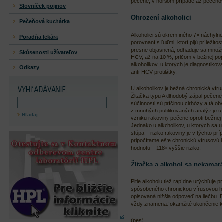
pečene, v horšom prípade až pečeňov
Slovníček pojmov
Ohrození alkoholici
Pečeňová kuchárka
Alkoholici sú okrem iného 7× náchylne
Poradňa lekára
porovnaní s ľuďmi, ktorí pijú príležitos
presne objasnená, odhaduje sa množst
Skúsenosti užívateľov
HCV, až na 10 %, pričom v bežnej popu
alkoholikov, u ktorých je diagnostiko
Odkazy
anti-HCV protilátky.
U alkoholikov je bežná chronická vírus
Žltačka typu A dlhodobý zápal pečene
súčinnosti sú príčinou cirhózy a tá 
z mnohých publikovaných analýz je u 
Hľadaj
vzniku rakoviny pečene oproti bežnej
Jednako u alkoholikov, u ktorých sa 
stúpa – riziko rakoviny je v týchto p
pripočítame ešte chronickú vírusovú 
hodnotu – 118× vyššie riziko.
Žltačka a alkohol sa nekamará
Pitie alkoholu tiež rapídne urýchľuje 
spôsobeného chronickou vírusovou hep
opisovaná nižšia odpoveď na liečbu. 
vždy znamenať okamžité ukončenie k
(pes)