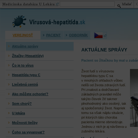
Medicínska databáza U Lekára
hľadať
Virusová hepatitída (žltačka)
VEREJNOSŤ
PACIENT
ODBORNÍK
Aktuálne správy
AKTUÁLNE SPRÁVY
Žltačky (Hepatitídy)
Pacient so žltačkou by mal u zubár
Čo je to vírus
Život ľudí s vírusovou
Hepatitída typu C
hepatitídou typu C sa
v mnohých ohľadoch vôbec
Liečebná centrá
nelíši od života zdravých ľudí.
Pri znalosti a dodržiavaní
Ako môžete ochorieť?
základných pravidiel môže
takýto človek žiť takmer
Som chorý?
plnohodnotný ako osobný, tak
aj spoločenský život. Napriek
tomu sa však nájdu situácie,
U lekára
pri ktorých táto choroba
pacienta mierne obmedzuje.
Možnosti liečby
Jednou z nich je aj návšteva u
zubného lekára.
Čoho sa vyvarovať?