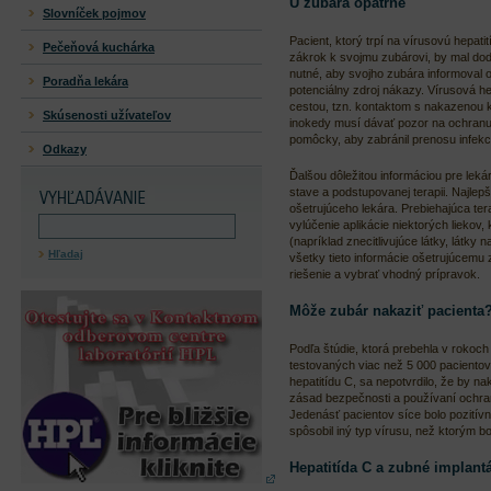
U zubára opatrne
Slovníček pojmov
Pacient, ktorý trpí na vírusovú hepati
Pečeňová kuchárka
zákrok k svojmu zubárovi, by mal dod
nutné, aby svojho zubára informoval 
Poradňa lekára
potenciálny zdroj nákazy. Vírusová he
cestou, tzn. kontaktom s nakazenou k
Skúsenosti užívateľov
inokedy musí dávať pozor na ochranu 
pomôcky, aby zabránil prenosu infekc
Odkazy
Ďalšou dôležitou informáciou pre leká
stave a podstupovanej terapii. Najlep
ošetrujúceho lekára. Prebiehajúca ter
vylúčenie aplikácie niektorých liekov
(napríklad znecitlivujúce látky, látky
Hľadaj
všetky tieto informácie ošetrujúcemu
riešenie a vybrať vhodný prípravok.
Môže zubár nakaziť pacienta
Podľa štúdie, ktorá prebehla v rokoch 2
testovaných viac než 5 000 pacientov 
hepatitídu C, sa nepotvrdilo, že by n
zásad bezpečnosti a používaní ochra
Jedenásť pacientov síce bolo pozití
spôsobil iný typ vírusu, než ktorým bol
Hepatitída C a zubné implant