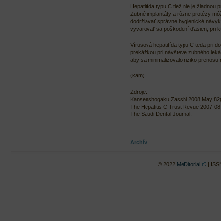
Hepatitída typu C tiež nie je žiadnou
Zubné implantáty a rôzne protézy môž
dodržiavať správne hygienické návyky,
vyvarovať sa poškodení ďasien, pri k
Vírusová hepatitída typu C teda pri 
prekážkou pri návšteve zubného lekár
aby sa minimalizovalo riziko prenosu
(kam)
Zdroje:
Kansenshogaku Zasshi 2008 May;82(
The Hepatitis C Trust Revue 2007-08
The Saudi Dental Journal.
Archív
© 2022
MeDitorial
| ISS