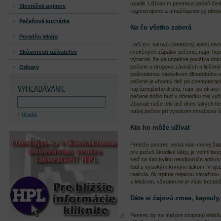
usadili. Užívaním pestreca pečeň čist
Slovníček pojmov
regenerujeme a umožňujeme jej obnoviť
Pečeňová kuchárka
Na čo všetko zaberá
Poradňa lekára
Lieči tzv. tukovú (steatóza) alebo stv
infekčných zápalov pečene, napr. hepa
Skúsenosti užívateľov
výrazné, že sa úspešne používa doko
pečene u drogovo závislých a liečený
Odkazy
poškodenou následkom dlhodobého uží
pečene je vhodný tiež po chemoterapii.
najrôznejšieho druhu, napr. po otrave
pečene došlo buď v dôsledku zlej výži
Zbavuje naše telo tiež dnes takých b
našej pečeni pri vysokom množstve š
Hľadaj
Kto ho môže užívať
Pretože pestrec nemá viac-menej žia
pre pečeň škodlivé látky, je veľmi bez
keď sa túto bylinu neodporúča aplikova
ľudí s vysokým krvným tlakom. V ojed
reakcia. Ak trpíme nejakou závažnou c
s lekárom, všeobecne je však bezpeč
Dáte si čajovú zmes, kapsuly, 
Pestrec by sa mal pre ozajstnú efektí