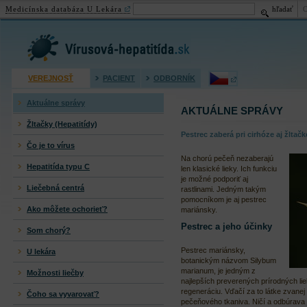
Medicínska databáza U Lekára
hľadať
Virusová hepatitída (žltačka)
VEREJNOSŤ
PACIENT
ODBORNÍK
Aktuálne správy
AKTUÁLNE SPRÁVY
Žltačky (Hepatitídy)
Pestrec zaberá pri cirhóze aj žltačk
Čo je to vírus
Na chorú pečeň nezaberajú
Hepatitída typu C
len klasické lieky. Ich funkciu
je možné podporiť aj
Liečebná centrá
rastlinami. Jedným takým
pomocníkom je aj pestrec
Ako môžete ochorieť?
mariánsky.
Pestrec a jeho účinky
Som chorý?
Pestrec mariánsky,
U lekára
botanickým názvom Silybum
marianum, je jedným z
Možnosti liečby
najlepších preverených prírodných li
regeneráciu. Vďačí za to látke zvane
Čoho sa vyvarovať?
pečeňového tkaniva. Ničí a odbúrava j