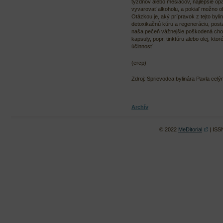
týždňov alebo mesiacov, najlepšie opa
vyvarovať alkoholu, a pokiaľ možno ob
Otázkou je, aký prípravok z tejto byli
detoxikačnú kúru a regeneráciu, post
naša pečeň vážnejšie poškodená choro
kapsuly, popr. tinktúru alebo olej, kt
účinnosť.
(ercp)
Zdroj: Sprievodca bylinára Pavla celým
Archív
© 2022
MeDitorial
| ISS