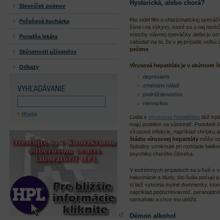
Hysterická, alebo chorá?
Slovníček pojmov
Kto videl film o charizmatickej speváč
Pečeňová kuchárka
život i na výkyvy, ktoré sa u nej nes
vrtochy slávnej speváčky alebo ju ozn
Poradňa lekára
zabúdať na to, že v jej prípade veľkú 
pečene
.
Skúsenosti užívateľov
Vírusová hepatitída je v akútnom 
Odkazy
depresiami
zmenami nálad
podráždenosťou
nervozitou
Hľadaj
Ľudia s
vírusovou hepatitídou
tiež trp
majú problém sa sústrediť. Podobné ť
vírusové infekcie, napríklad chrípku
štádiu vírusovej hepatitídy
môže vz
Splodiny vzniknuté pri rozklade biel
psychiku chorého človeka.
V extrémnych prípadoch sa u ľudí s 
halucinácie a bludy, títo ľudia počujú 
si tiež vytvoria mylné domnienky, kto
napríklad podozrievavosť, paranoidné m
sprisahalo a chce mu ublížiť.
Démon alkohol