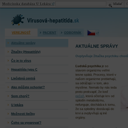
Medicínska databáza U Lekára
hľadať
Virusová hepatitída (žltačka)
VEREJNOSŤ
PACIENT
ODBORNÍK
Aktuálne správy
AKTUÁLNE SPRÁVY
Žltačky (Hepatitídy)
Ovplyvňuje žltačka psychiku chor
Čo je to vírus
Ľudská psychika
je so
Hepatitída typu C
stavom organizmu veľmi
tesne spätá. Procesy, ktoré v
Liečebná centrá
našom organizme prebiehajú,
sa odrážajú i v tom, ako
Ako môžete ochorieť?
myslíme. Nemalo by nás teda
preto prekvapiť, že keď
Som chorý?
pečeň
, ktorá očisťuje krv od
splodín metabolizmu,
nefunguje, dochádza k tomu,
U lekára
že sa splodiny dostávajú do
krvi a ovplyvňujú aj iné
Možnosti liečby
orgány.
Čoho sa vyvarovať?