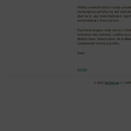
Všetky uvedené riziká zvyšuje pravi
zlyhávajúcou pečeňou by tiež mali obme
dbať na to, aby nedochádzalo k zápch
nevstrebávali z čreva do krvi.
Psychické prejavy však nie sú u všet
ochoreniu viac vnímavý, u iného sa z
dlhšom čase. Samozrejme, ak je
víru
i popisované zmeny psychiky.
(hak)
Archív
© 2022
MeDitorial
| ISS