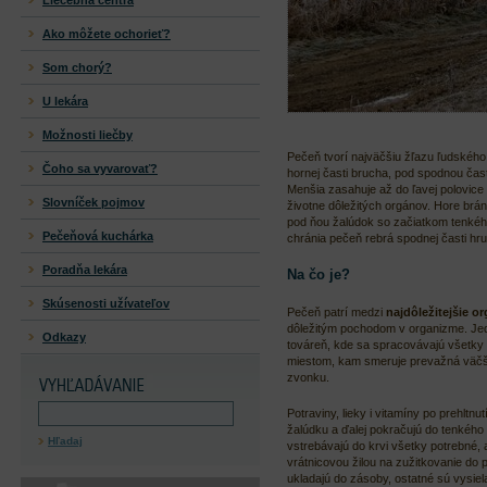
Liečebná centrá
Ako môžete ochorieť?
Som chorý?
U lekára
Možnosti liečby
Pečeň tvorí najväčšiu žľazu ľudského 
Čoho sa vyvarovať?
hornej časti brucha, pod spodnou ča
Menšia zasahuje až do ľavej polovice
Slovníček pojmov
životne dôležitých orgánov. Hore brán
pod ňou žalúdok so začiatkom tenkéh
Pečeňová kuchárka
chránia pečeň rebrá spodnej časti hr
Poradňa lekára
Na čo je?
Skúsenosti užívateľov
Pečeň patrí medzi
najdôležitejšie o
dôležitým pochodom v organizme. Jedn
Odkazy
továreň, kde sa spracovávajú všetky 
miestom, kam smeruje prevažná väčši
zvonku.
Potraviny, lieky i vitamíny po prehltn
žalúdku a ďalej pokračujú do tenkéh
Hľadaj
vstrebávajú do krvi všetky potrebné, a
vrátnicovou žilou na zužitkovanie do 
ukladajú do zásoby, ostatné sú vysie