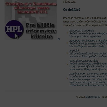
vášho tela.
Čo dokáže?
Pečeň je miestom, kde v každom okam
teraz sa vo vašej pečeni očisťuje krv, 
skladať, vzniká žlč. Pečeň plní niekoľ
hospodári s energiou
Pečeň premieňa (metabolizuje) vs
ich na použitie v organizme.
zásobuje telo živinami a vitamín
Pečeň skladuje energiu a dôležit
ich uvoľňuje do krvného obehu.
tvorí žlč
Žlč vylučovaná do čreva ovplyvň
vitamínov. Žlčou pečeň vylučuje
odstraňuje jedovaté látky
Pečeň predstavuje dôležitú vstup
ktorý z pretekajúcej krvi odčerp
spracováva i látky vznikajúce v t
pomáha tvoriť, obnovovať a riadi
V pečeni vznikajú bielkoviny a ď
na výrobe energie, hormóny sti
bielkoviny udržujúce rovnováhu 
základnými zložkami procesu zr
© 2022
MeDitorial
| ISS