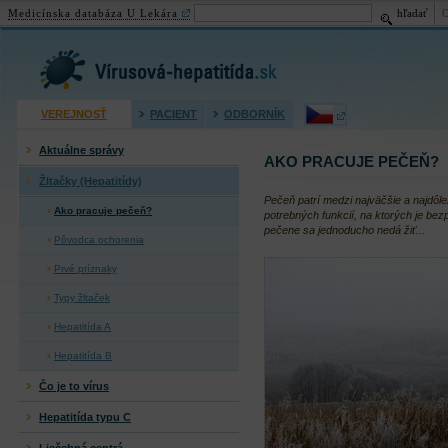
Medicínska databáza U Lekára
hľadať
Virusová hepatitída (žltačka)
VEREJNOSŤ
PACIENT
ODBORNÍK
Aktuálne správy
AKO PRACUJE PEČEŇ?
Žltačky (Hepatitídy)
Pečeň patrí medzi najväčšie a najdôlež
Ako pracuje pečeň?
potrebných funkcií, na ktorých je be
pečene sa jednoducho nedá žiť...
Pôvodca ochorenia
Prvé príznaky
Typy žltaček
Hepatitída A
Hepatitída B
Čo je to vírus
Hepatitída typu C