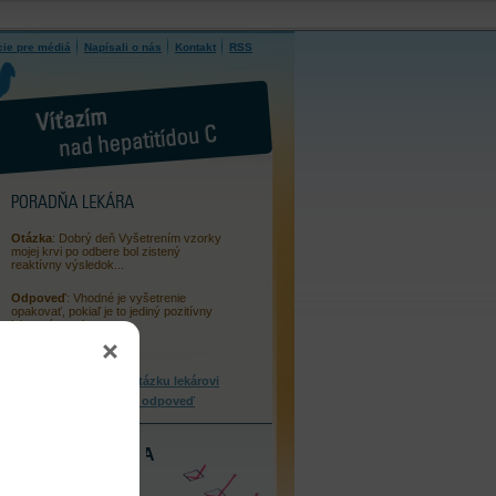
cie pre médiá
Napísali o nás
Kontakt
RSS
PORADŇA
LEKÁRA
Otázka
: Dobrý deň Vyšetrením vzorky
mojej krvi po odbere bol zistený
reaktívny výsledok...
Odpoveď
: Vhodné je vyšetrenie
opakovať, pokiaľ je to jediný pozitívny
laboratórny ukazov...
Položiť otázku lekárovi
Vyhľadať odpoveď
OTESTUJTE SA