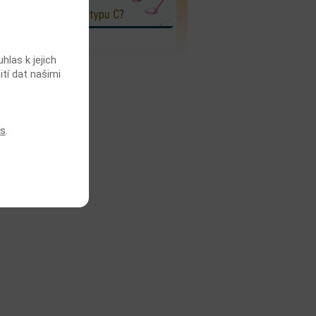
Aké je riziko
nákazy žltackou typu C?
las k jejich
ití dat našimi
es
.