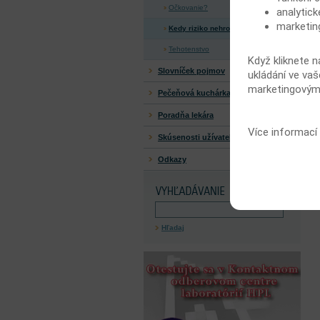
Očkovanie?
analytick
marketin
Kedy riziko nehrozí?
Tehotenstvo
Když kliknete n
Slovníček pojmov
ukládání ve vaš
marketingovými
Pečeňová kuchárka
Poradňa lekára
Více informací
Skúsenosti užívateľov
Odkazy
Hľadaj