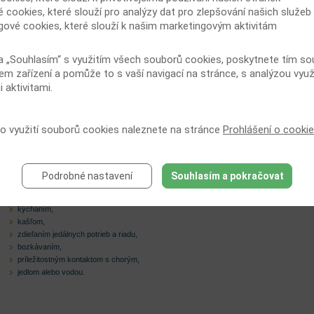
é cookies, které slouží pro analýzy dat pro zlepšování našich služeb
gové cookies, které slouží k našim marketingovým aktivitám
a „Souhlasím“ s využitím všech souborů cookies, poskytnete tím souh
em zařízení a pomůže to s vaší navigací na stránce, s analýzou využ
 aktivitami.
Žijete v blízkosti alebo sa poznáte s osobou nakazenou vírusom hepatitídy typu C?
Neexistuje najmenší dôvod, prečo by ste sa jej mali vyhýbať alebo sa jej strániť.
Bežný kontakt vás neohrozí! Svojimi sympatiami a podporou môžete naopak
prispieť k zvládnutiu zložitej zdravotnej i životnej situácie chorého. Vírus sa šíri
 o využití souborů cookies naleznete na stránce
Prohlášení o cooki
hlavne krvou. Pri dodržiavaní základných bezpečnostných opatrení nemôže k jeho
prenosu dôjsť.
Vírus hepatitídy C sa nešíri:
Podrobné nastavení
Souhlasím a pokračovat
objímaním,
podaním ruky,
kýchaním,
kašľom,
zdieľaním jedálnych potrieb a riadu,
bozkávaním,
príležitostným kontaktom s chorým,
jedlom alebo vodou.