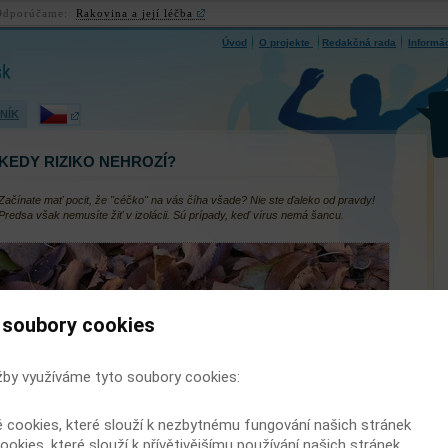
Odporúčame:
Rakovina a její léčba
Úvod
O projekte
Redakčná rada
Informá
a)
NÍK
KEDY RIZIKO NEHROZÍ?
Začínate mať pocit, že "céčko" na vás číha všade? Nie ste ďaleko od pravdy!
Predsa však nemusíte žiť v izolácii. Sú prípady, keď vírus nemá šancu.
 soubory cookies
žby využíváme tyto soubory cookies:
é cookies, které slouží k nezbytnému fungování našich stránek
ookies, které slouží k přívětivějšímu používání našich stránek