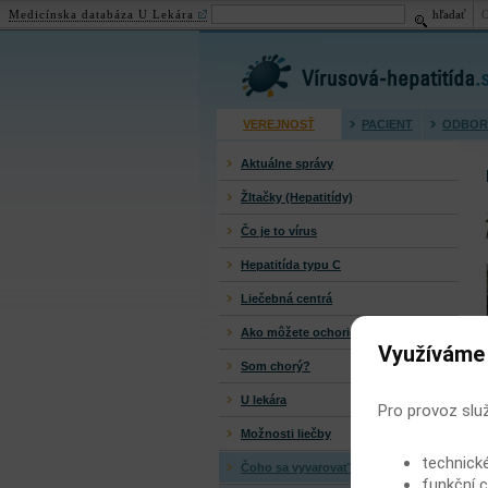
Medicínska databáza U Lekára
hľadať
Virusová hepatitída (žltačk
VEREJNOSŤ
PACIENT
ODBOR
Aktuálne správy
Žltačky (Hepatitídy)
Čo je to vírus
Hepatitída typu C
Liečebná centrá
Ako môžete ochorieť?
Využíváme
Som chorý?
U lekára
Pro provoz slu
Možnosti liečby
technick
Čoho sa vyvarovať?
funkční c